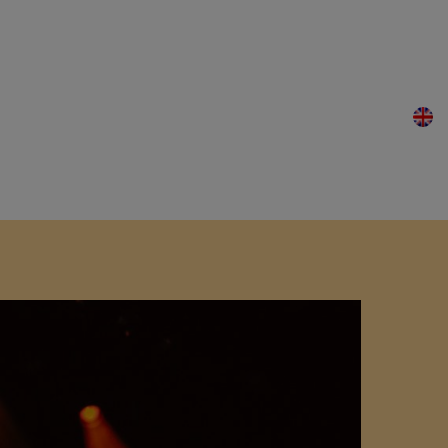
Macumba?
News
Contact