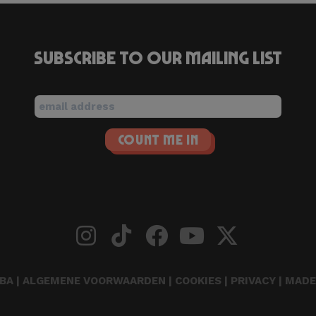
Subscribe to our mailing list
BA |
ALGEMENE VOORWAARDEN
|
COOKIES
|
PRIVACY
| MADE