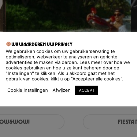
Wij waarderen uw privacy
We gebruiken cookies om uw gebruikerservaring te
at’s your favorite 2025 relea
optimaliseren, webverkeer te analyseren en gerichte
advertenties te maken via derden. Lees meer over hoe we
cookies gebruiken en hoe u ze kunt beheren door op
"Instellingen" te klikken. Als u akkoord gaat met het
 been!
Celebrate the best releases of this year with ou
gebruik van cookies, klikt u op "Accepteer alle cookies".
J Mickster and Cruzito, from the legendary Fiesta Macumba
Cookie Instellingen
Afwijzen
ACCEPT
r tonight’s Fiesta Macumba NEW YEAR’S PARTY at Amaze, A
Spotify!
 NOW&WOW!
Fiesta