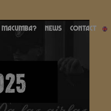
Macumba?
News
Contact