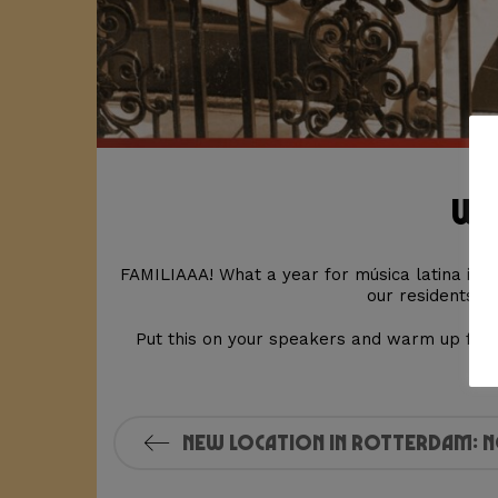
Wh
FAMILIAAA! What a year for música latina it’s
our residents D
Put this on your speakers and warm up fo
New Location in Rotterdam: