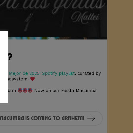
se?
r
‘Lo Mejor de 2025’ Spotify playlist
, curated by
 Soundsystem.
msterdam
Now on our Fiesta Macumba
 Macumba is coming to Arnhem!