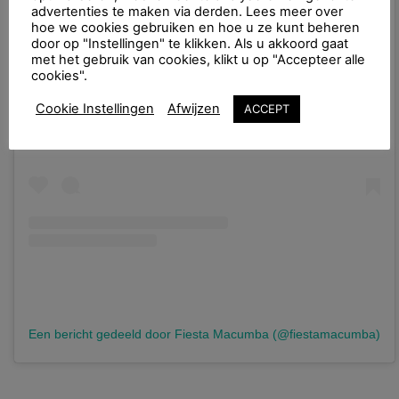
advertenties te maken via derden. Lees meer over
hoe we cookies gebruiken en hoe u ze kunt beheren
door op "Instellingen" te klikken. Als u akkoord gaat
met het gebruik van cookies, klikt u op "Accepteer alle
Dit bericht op Instagram bekijken
cookies".
Cookie Instellingen
Afwijzen
ACCEPT
Een bericht gedeeld door Fiesta Macumba (@fiestamacumba)