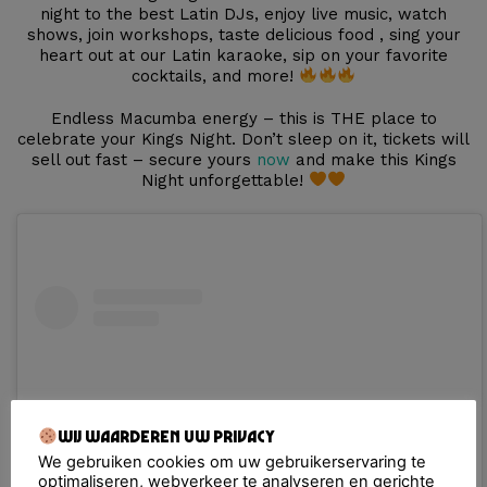
night to the best Latin DJs, enjoy live music, watch
shows, join workshops, taste delicious food , sing your
heart out at our Latin karaoke, sip on your favorite
cocktails, and more!
Endless Macumba energy – this is THE place to
celebrate your Kings Night. Don’t sleep on it, tickets will
sell out fast – secure yours
now
and make this Kings
Night unforgettable!
Wij waarderen uw privacy
We gebruiken cookies om uw gebruikerservaring te
optimaliseren, webverkeer te analyseren en gerichte