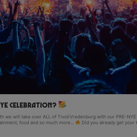
NYE Celebration?
 we will take over ALL of TivoliVredenburg with our PRE-NY
rtainment, food and so much more…
Did you already get your 