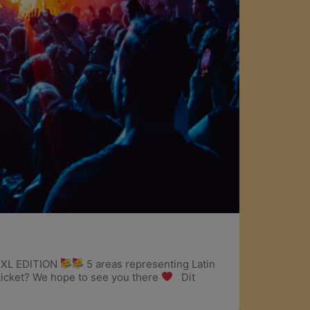
E XL EDITION
5 areas representing Latin
ticket? We hope to see you there
Dit