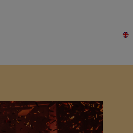
Macumba?
News
Contact