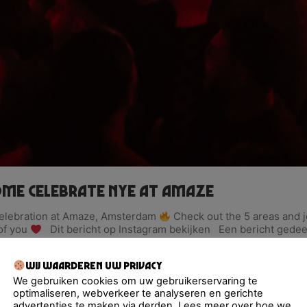
me celebrate NYE at Amaze
 celebration at Amaze, Amsterdam
Check out the 5 areas and j
of you
Dit bericht op Instagram bekijken Een bericht gede
Wij waarderen uw privacy
We gebruiken cookies om uw gebruikerservaring te
optimaliseren, webverkeer te analyseren en gerichte
advertenties te maken via derden. Lees meer over hoe we