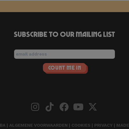
Subscribe to our mailing list
BA |
ALGEMENE VOORWAARDEN
|
COOKIES
|
PRIVACY
| MADE