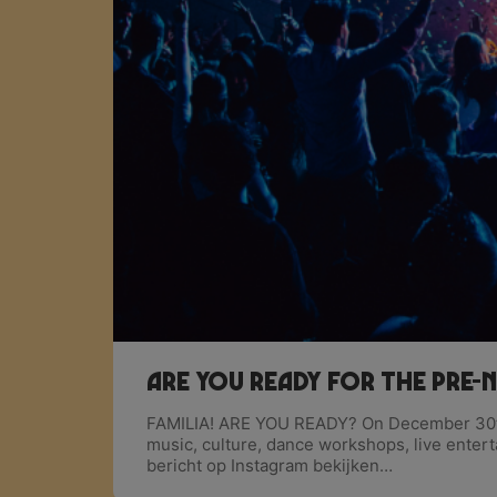
Are you ready for THE PRE-
FAMILIA! ARE YOU READY? On December 30th
music, culture, dance workshops, live ente
bericht op Instagram bekijken…