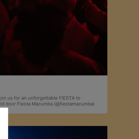
oin us for an unforgettable FIESTA to
eld door Fiesta Macumba (@fiestamacumba)