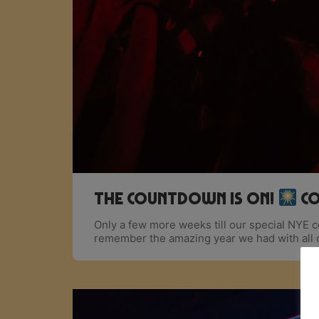
The countdown is on!
Co
Only a few more weeks till our special NYE
remember the amazing year we had with all 