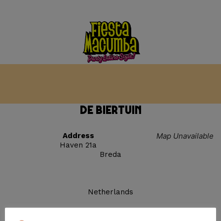
De Biertuin
Address
Map Unavailable
Haven 21a
Breda
Netherlands