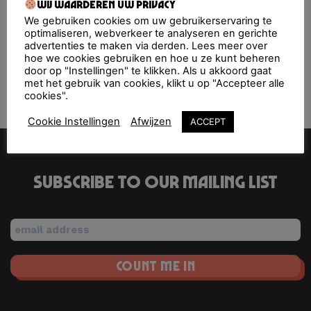
Upcoming Events
Wij waarderen uw privacy
We gebruiken cookies om uw gebruikerservaring te
optimaliseren, webverkeer te analyseren en gerichte
<li>No events in this location</li>
advertenties te maken via derden. Lees meer over
hoe we cookies gebruiken en hoe u ze kunt beheren
door op "Instellingen" te klikken. Als u akkoord gaat
met het gebruik van cookies, klikt u op "Accepteer alle
De Achtertuin
AMAZE
cookies".
Cookie Instellingen
Afwijzen
ACCEPT
Subscribe to our mailing list