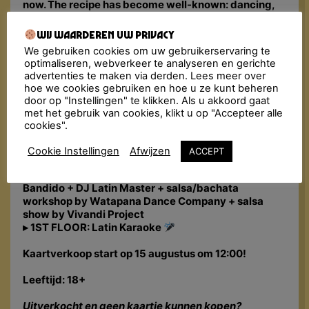
now. The recipe has become well-known: dancing,
flirting and enjoying the tastiest Música Latina, from
the golden oldies to today’s bangers. The Fiesta
Wij waarderen uw privacy
Macumba Soundsystem & friends bombard the
We gebruiken cookies om uw gebruikerservaring te
dance floor with a molotov cocktail of exotic sounds:
optimaliseren, webverkeer te analyseren en gerichte
Reggaeton, Salsa, Bachata, Merengue, Cumbia,
advertenties te maken via derden. Lees meer over
Dancehall, Trap Latino, Baile Funk… All styles are
hoe we cookies gebruiken en hoe u ze kunt beheren
thrown in the mix with a steaming dance floor as the
door op "Instellingen" te klikken. Als u akkoord gaat
result!
met het gebruik van cookies, klikt u op "Accepteer alle
cookies".
LINE-UP:
▸ MAX: Fiesta Macumba Soundsystem, toda la
Cookie Instellingen
Afwijzen
ACCEPT
noche!
▸ OZ (Salsa, Bachata & Merengue): DJ Lalo El
Bandido + DJ Latin Master + salsa/bachata
workshop by Watapana Dance Company + salsa
show by Vivandi Project
▸ 1ST FLOOR: Latin Karaoke
Kaartverkoop start op 15 augustus om 12:00!
Leeftijd: 18+
Uitverkocht en geen kaartje kunnen kopen?