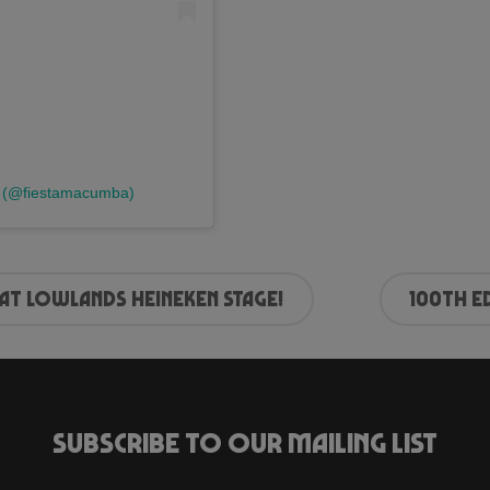
a (@fiestamacumba)
at Lowlands Heineken Stage!
100th E
Subscribe to our mailing list