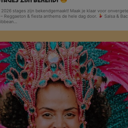
mba 2026 stages zijn bekendgemaakt! Maak je klaar voor onverget
– Reggaeton & fiesta anthems de hele dag door.
Salsa & Bac
aribbean…