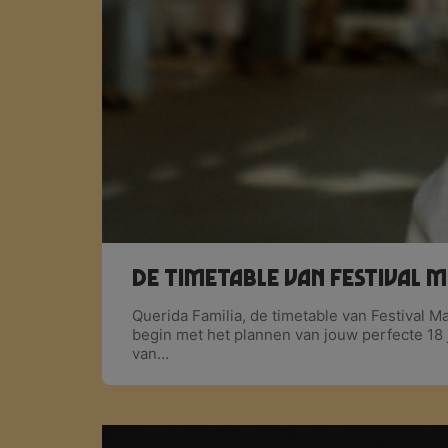
De timetable van Festival 
Querida Familia, de timetable van Festival M
begin met het plannen van jouw perfecte 18 j
van…