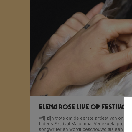
Elena Rose live op Festiva
Wij zijn trots om de eerste artiest van onze 
tijdens Festival Macumba! Venezuela presen
songwriter en wordt beschouwd als een va