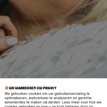
l Macumba!
Wij waarderen uw privacy
We gebruiken cookies om uw gebruikerservaring te
line-up voor 2026 aan te kondigen — en we kunnen niet enthousia
optimaliseren, webverkeer te analyseren en gerichte
te!
Elena Rose is een 14-voudig Grammy- en Latin Gramm
advertenties te maken via derden. Lees meer over hoe we
n de meest veelbelovende…
cookies gebruiken en hoe u ze kunt beheren door op