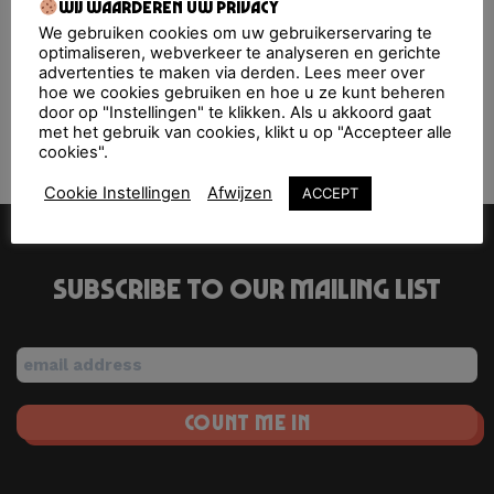
Upcoming Events
Wij waarderen uw privacy
We gebruiken cookies om uw gebruikerservaring te
optimaliseren, webverkeer te analyseren en gerichte
<li>No events in this location</li>
advertenties te maken via derden. Lees meer over
hoe we cookies gebruiken en hoe u ze kunt beheren
door op "Instellingen" te klikken. Als u akkoord gaat
met het gebruik van cookies, klikt u op "Accepteer alle
BCKYRD Festival
Kralingse Bos Festival
cookies".
Cookie Instellingen
Afwijzen
ACCEPT
Subscribe to our mailing list