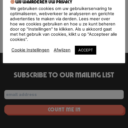
Upcoming Events
Wij waarderen uw privacy
We gebruiken cookies om uw gebruikerservaring te
optimaliseren, webverkeer te analyseren en gerichte
<li>No events in this location</li>
advertenties te maken via derden. Lees meer over
hoe we cookies gebruiken en hoe u ze kunt beheren
door op "Instellingen" te klikken. Als u akkoord gaat
met het gebruik van cookies, klikt u op "Accepteer alle
Kiki
Smaakmarkt Labyrinth
cookies".
Cookie Instellingen
Afwijzen
ACCEPT
Subscribe to our mailing list