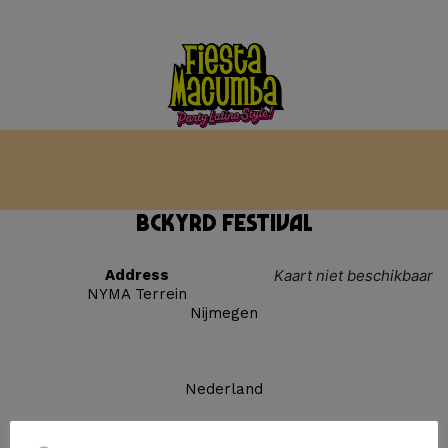
BCKYRD Festival
Address
Kaart niet beschikbaar
NYMA Terrein
Nijmegen
Nederland