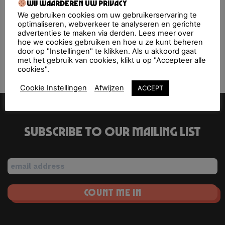
Upcoming Events
Wij waarderen uw privacy
We gebruiken cookies om uw gebruikerservaring te
optimaliseren, webverkeer te analyseren en gerichte
<li>No events in this location</li>
advertenties te maken via derden. Lees meer over
hoe we cookies gebruiken en hoe u ze kunt beheren
door op "Instellingen" te klikken. Als u akkoord gaat
met het gebruik van cookies, klikt u op "Accepteer alle
Melkweg
TivoliVredenburg
cookies".
Cookie Instellingen
Afwijzen
ACCEPT
Subscribe to our mailing list