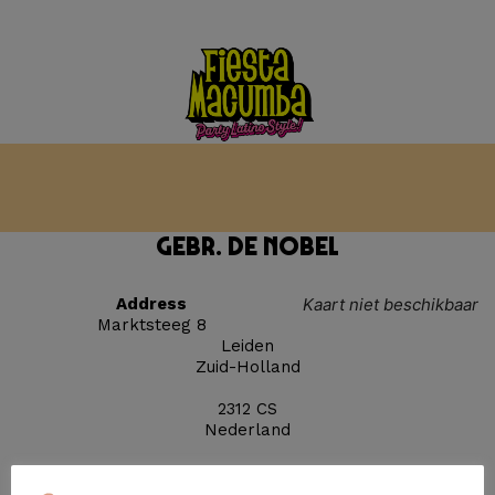
Gebr. de Nobel
Address
Kaart niet beschikbaar
Marktsteeg 8
Leiden
Zuid-Holland
2312 CS
Nederland