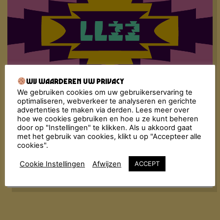
Wij waarderen uw privacy
Fiesta Macumba maakt al jaren door heel Nederland
het nachtleven onveilig met het inmiddels bekende
We gebruiken cookies om uw gebruikerservaring te
recept: dansen, flirten en genieten van de lekkerste
optimaliseren, webverkeer te analyseren en gerichte
Música Latina, van toen en nu. De Fiesta Macumba
advertenties te maken via derden. Lees meer over
hoe we cookies gebruiken en hoe u ze kunt beheren
Soundsystem & friends bombarderen de dansvloer
door op "Instellingen" te klikken. Als u akkoord gaat
met een molotovcocktail van exotische geluiden:
met het gebruik van cookies, klikt u op "Accepteer alle
reggaeton, cumbia, salsa, merengue, bachata,
cookies".
dancehall, latin hiphop… Alles wordt in de blender
gegooid met een dampende dansvloer als resultaat!
Cookie Instellingen
Afwijzen
ACCEPT