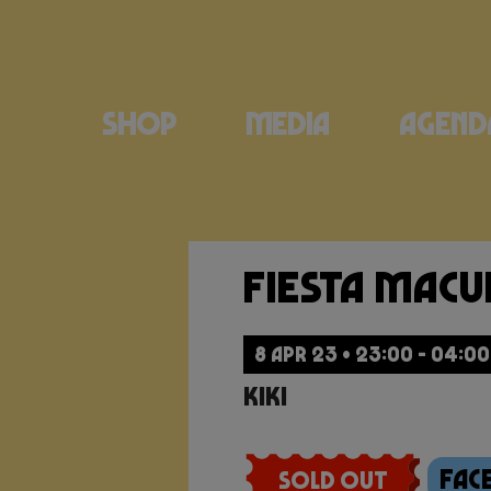
Shop
Media
Agend
Fiesta Mac
8 APR 23 • 23:00 - 04:00
Kiki
Fac
Sold Out