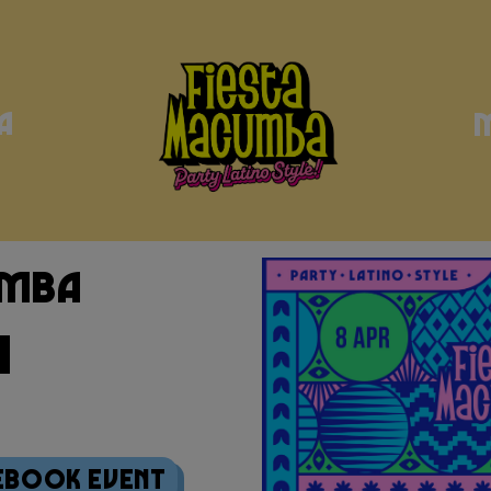
a
umba
ebook Event