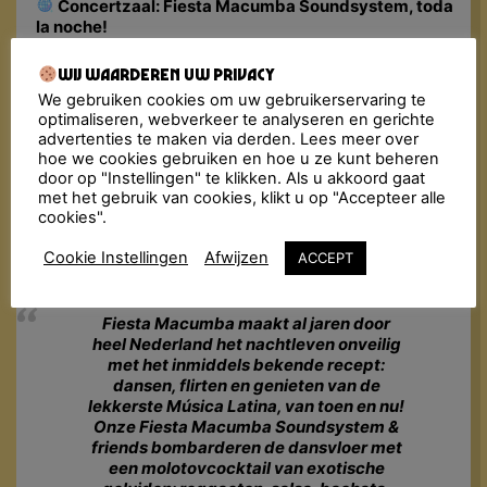
Concertzaal: Fiesta Macumba Soundsystem, toda
la noche!
Bovenzaal: Cocktailbar
Wij waarderen uw privacy
Adres:
Bagijnenstraat 9, Deventer
We gebruiken cookies om uw gebruikerservaring te
Deuren sluiten: 02:00 AM
optimaliseren, webverkeer te analyseren en gerichte
🎟 Tickets: €15 – €19 (incl. fee)
advertenties te maken via derden. Lees meer over
Kluisjes: Voor het gebruik hiervan heb je een €2
hoe we cookies gebruiken en hoe u ze kunt beheren
munt nodig
door op "Instellingen" te klikken. Als u akkoord gaat
Minimumleeftijd: 18+ (breng een geldige ID)
met het gebruik van cookies, klikt u op "Accepteer alle
Let op: Is dit evenement uitverkocht? Ga dan naar
cookies".
Ticketswap.nl
, een veilige en gemakkelijke app voor
fans om tickets te kopen en te verkopen.
Cookie Instellingen
Afwijzen
ACCEPT
Fiesta Macumba maakt al jaren door
heel Nederland het nachtleven onveilig
met het inmiddels bekende recept:
dansen, flirten en genieten van de
lekkerste Música Latina, van toen en nu!
Onze Fiesta Macumba Soundsystem &
friends bombarderen de dansvloer met
een molotovcocktail van exotische