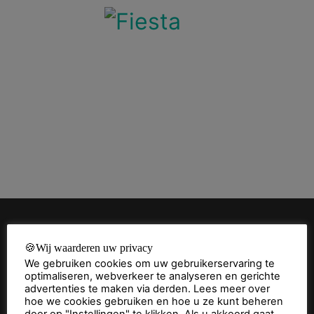
🍪Wij waarderen uw privacy
Subscribe to our mailing list
We gebruiken cookies om uw gebruikerservaring te
optimaliseren, webverkeer te analyseren en gerichte
advertenties te maken via derden. Lees meer over
hoe we cookies gebruiken en hoe u ze kunt beheren
door op "Instellingen" te klikken. Als u akkoord gaat