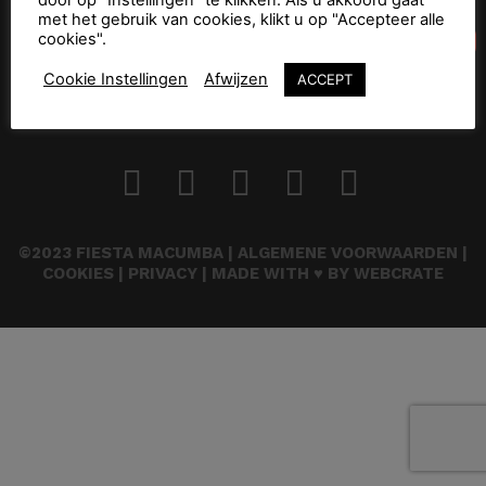
met het gebruik van cookies, klikt u op "Accepteer alle
cookies".
Cookie Instellingen
Afwijzen
ACCEPT
©2023 FIESTA MACUMBA |
ALGEMENE VOORWAARDEN
|
COOKIES
|
PRIVACY
| MADE WITH ♥ BY
WEBCRATE