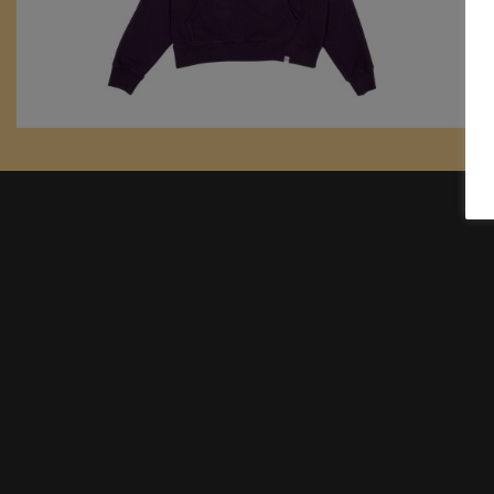
Hoodie – Grape
€
60,00