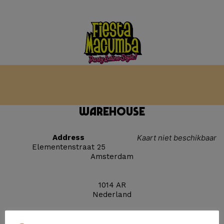
Warehouse
Address
Kaart niet beschikbaar
Elementenstraat 25
Amsterdam
1014 AR
Nederland