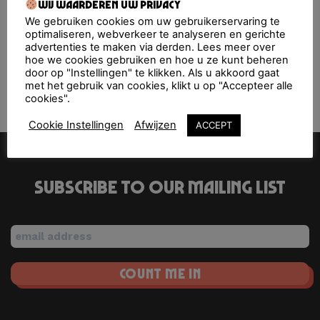
Upcoming Events
Wij waarderen uw privacy
We gebruiken cookies om uw gebruikerservaring te
optimaliseren, webverkeer te analyseren en gerichte
<li>No events in this location</li>
advertenties te maken via derden. Lees meer over
hoe we cookies gebruiken en hoe u ze kunt beheren
door op "Instellingen" te klikken. Als u akkoord gaat
met het gebruik van cookies, klikt u op "Accepteer alle
Op Het Water
Warehouse
cookies".
Cookie Instellingen
Afwijzen
ACCEPT
Subscribe to our mailing list