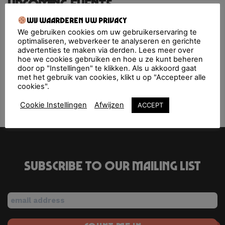
Upcoming Events
Wij waarderen uw privacy
We gebruiken cookies om uw gebruikerservaring te
Smèrrig Zomerfestival
- 29/08/2026 - 2:00 pm - 11:00
optimaliseren, webverkeer te analyseren en gerichte
pm
advertenties te maken via derden. Lees meer over
hoe we cookies gebruiken en hoe u ze kunt beheren
door op "Instellingen" te klikken. Als u akkoord gaat
met het gebruik van cookies, klikt u op "Accepteer alle
cookies".
DOCKS
Nobel
Cookie Instellingen
Afwijzen
ACCEPT
Subscribe to our mailing list