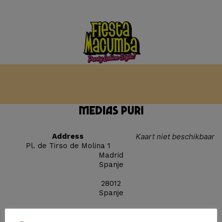
Medias Puri
Address
Kaart niet beschikbaar
Pl. de Tirso de Molina 1
Madrid
Spanje
28012
Spanje