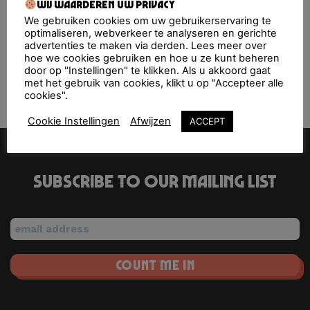
Upcoming Events
Wij waarderen uw privacy
We gebruiken cookies om uw gebruikerservaring te
optimaliseren, webverkeer te analyseren en gerichte
<li>No events in this location</li>
advertenties te maken via derden. Lees meer over
hoe we cookies gebruiken en hoe u ze kunt beheren
door op "Instellingen" te klikken. Als u akkoord gaat
met het gebruik van cookies, klikt u op "Accepteer alle
Paaspop
De Achtertuin
cookies".
Cookie Instellingen
Afwijzen
ACCEPT
Subscribe to our mailing list