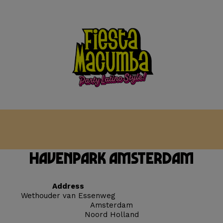
a
Havenpark Amsterdam
Address
Wethouder van Essenweg
Amsterdam
Noord Holland