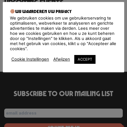
Upcoming Events
Wij waarderen uw privacy
We gebruiken cookies om uw gebruikerservaring te
Fiesta Macumba Deventer
- 26/09/2026 - 27/09/2026 -
optimaliseren, webverkeer te analyseren en gerichte
11:00 pm - 4:00 am
advertenties te maken via derden. Lees meer over
hoe we cookies gebruiken en hoe u ze kunt beheren
door op "Instellingen" te klikken. Als u akkoord gaat
met het gebruik van cookies, klikt u op "Accepteer alle
cookies".
SMÈRRIG Zomerfestival
Now&Wow
Cookie Instellingen
Afwijzen
ACCEPT
Subscribe to our mailing list