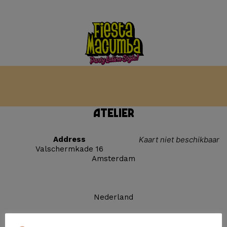
Atelier
Address
Kaart niet beschikbaar
Valschermkade 16
Amsterdam
Nederland