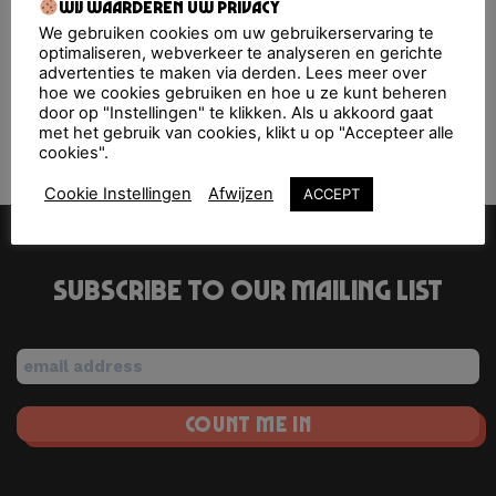
Upcoming Events
Wij waarderen uw privacy
We gebruiken cookies om uw gebruikerservaring te
optimaliseren, webverkeer te analyseren en gerichte
<li>No events in this location</li>
advertenties te maken via derden. Lees meer over
hoe we cookies gebruiken en hoe u ze kunt beheren
door op "Instellingen" te klikken. Als u akkoord gaat
met het gebruik van cookies, klikt u op "Accepteer alle
Terras van de Nacht
Westergasterras
cookies".
Cookie Instellingen
Afwijzen
ACCEPT
Subscribe to our mailing list