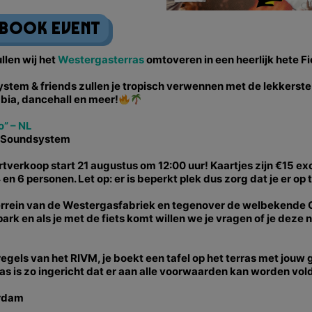
ebook Event
len wij het
Westergasterras
omtoveren in een heerlijk hete 
em & friends zullen je tropisch verwennen met de lekkerste 
bia, dancehall en meer!
o” – NL
Soundsystem
rtverkoop start 21 augustus om 12:00 uur! Kaartjes zijn €15 ex
4 en 6 personen. Let op: er is beperkt plek dus zorg dat je er op t
et terrein van de Westergasfabriek en tegenover de welbekende
park en als je met de fiets komt willen we je vragen of je deze
egels van het RIVM, je boekt een tafel op het terras met jouw
as is zo ingericht dat er aan alle voorwaarden kan worden vo
erdam