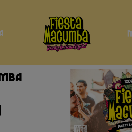
a
umba