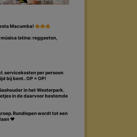
Fiesta Macumba!
música latina: reggaeton,
cl. servicekosten per persoon
ijd bij bent.. OP = OP!
 Gashouder in het Westerpark.
 netjes in de daarvoor bestemde
 groep. Rondlopen wordt tot een
ldaan ♥