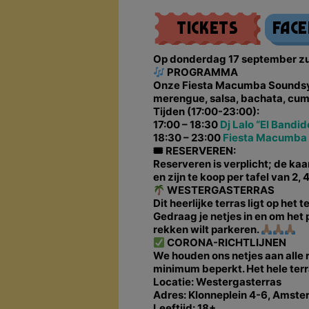
Tickets
Fac
Op donderdag 17 september zul
PROGRAMMA
Onze Fiesta Macumba Soundsyst
merengue, salsa, bachata, cum
Tijden (17:00-23:00):
17:00 – 18:30
Dj Lalo “El Bandid
18:30 – 23:00
Fiesta Macumba
🎟 RESERVEREN:
Reserveren is verplicht; de kaa
en zijn te koop per tafel van 2, 
WESTERGASTERRAS
Dit heerlijke terras ligt op h
Gedraag je netjes in en om het 
rekken wilt parkeren.
CORONA-RICHTLIJNEN
We houden ons netjes aan alle r
minimum beperkt. Het hele terr
Locatie: Westergasterras
Adres: Klonneplein 4-6, Amst
Leeftijd: 18+