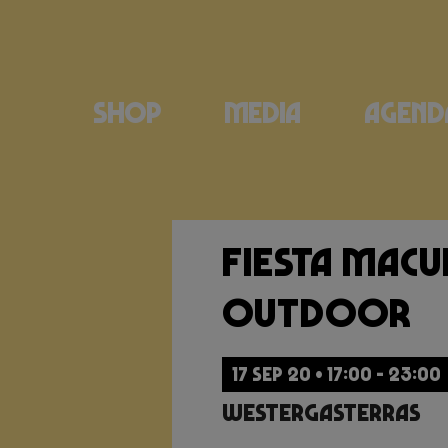
Shop
Media
Agend
Fiesta Mac
Outdoor
17 SEP 20 • 17:00 - 23:00
Westergasterras