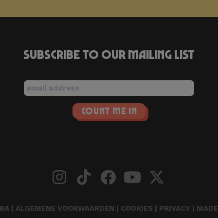
Subscribe to our mailing list
BA |
ALGEMENE VOORWAARDEN
|
COOKIES
|
PRIVACY
| MADE