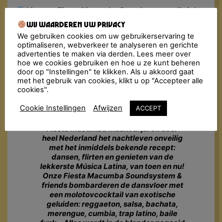
Line-up: Fiesta Macumba Soundsystem, all night
long!
Wij waarderen uw privacy
Adres:
Vredenburgkade 11, Utrecht
We gebruiken cookies om uw gebruikerservaring te
Deuren sluiten: 03:00
optimaliseren, webverkeer te analyseren en gerichte
🎟 Tickets: €16,50 – €19,15 (incl. fee)
advertenties te maken via derden. Lees meer over
Kluisjes: medium €4, groot €8
hoe we cookies gebruiken en hoe u ze kunt beheren
Minimumleeftijd: 18+ (breng een geldige ID)
door op "Instellingen" te klikken. Als u akkoord gaat
Let op: Is dit evenement uitverkocht? Ga dan naar
met het gebruik van cookies, klikt u op "Accepteer alle
Ticketswap.nl
, een veilige en gemakkelijke app voor
cookies".
fans om tickets te kopen en te verkopen.
Cookie Instellingen
Afwijzen
ACCEPT
Fiesta Macumba maakt al jaren door
heel Nederland het nachtleven onveilig
met het inmiddels bekende recept:
dansen, flirten en genieten van de
lekkerste Música Latina, van toen en nu!
Onze Fiesta Macumba Soundsystem &
friends bombarderen de dansvloer met
een molotovcocktail van exotische
geluiden: reggaeton, salsa, bachata,
merengue, cumbia, trap latino, baile