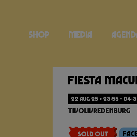
Shop
Media
Agend
Fiesta Mac
22 AUG 25 • 23:55 - 04:
TivoliVredenburg
Fac
Sold Out