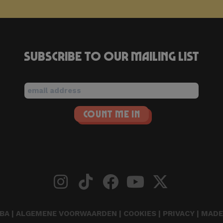
Subscribe to our mailing list
BA |
ALGEMENE VOORWAARDEN
|
COOKIES
|
PRIVACY
| MADE