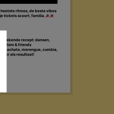
 heetste ritmes, de beste vibes
je tickets scoort, familia.
ls bekende recept: dansen,
dsystem & friends
sa, bachata, merengue, cumbia,
loer als resultaat!