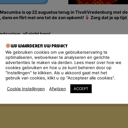
sta Macumba is op 22 augustus terug in TivoliVredenburg met de
 dans en flirt met ons tot de zon opkomt!
Zorg dat je op tijd 
system, all night long!
 door heel Nederland het nachtleven onveilig met het inmidde
Wij waarderen uw privacy
kerste Música Latina, van toen en nu. De Fiesta Macumba Soun
We gebruiken cookies om uw gebruikerservaring te
een molotovcocktail van exotische geluiden: reggaeton, sal
optimaliseren, webverkeer te analyseren en gerichte
unk… Alles wordt in de blender gegooid met een dampende dansv
advertenties te maken via derden. Lees meer over hoe we
cookies gebruiken en hoe u ze kunt beheren door op
"Instellingen" te klikken. Als u akkoord gaat met het
gebruik van cookies, klikt u op "Accepteer alle cookies".
Cookie Instellingen
Afwijzen
ACCEPT