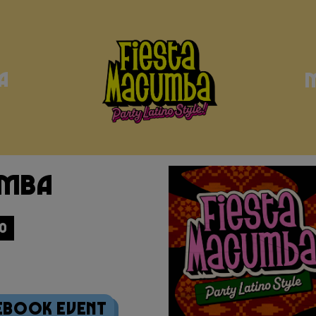
a
umba
30
ebook Event