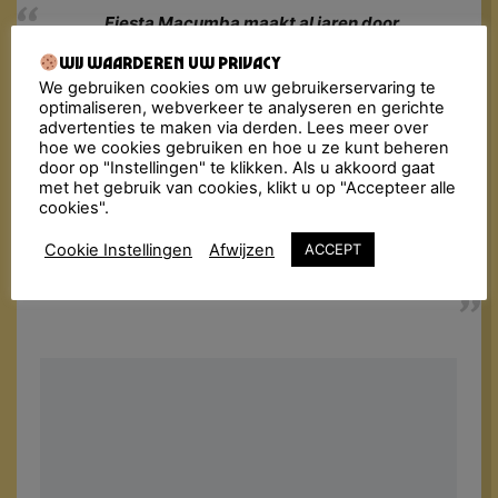
Fiesta Macumba maakt al jaren door
heel Nederland het nachtleven onveilig
Wij waarderen uw privacy
met het inmiddels bekende recept:
dansen, flirten en genieten van de
We gebruiken cookies om uw gebruikerservaring te
lekkerste Música Latina, van toen en nu!
optimaliseren, webverkeer te analyseren en gerichte
Onze Fiesta Macumba Soundsystem &
advertenties te maken via derden. Lees meer over
hoe we cookies gebruiken en hoe u ze kunt beheren
friends bombarderen de dansvloer met
door op "Instellingen" te klikken. Als u akkoord gaat
een molotovcocktail van exotische
met het gebruik van cookies, klikt u op "Accepteer alle
geluiden: reggaeton, salsa, bachata,
cookies".
merengue, cumbia, trap latino, baile
funk… Alles wordt in de blender gegooid
Cookie Instellingen
Afwijzen
ACCEPT
met een dampende dansvloer als
resultaat!