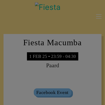
Fiesta Macumba
1 FEB 25 • 23:59 - 04:30
Paard
Sold Out
Facebook Event