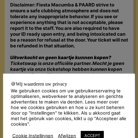
Disclaimer: Fiesta Macumba & PAARD strive to
ensure a safe clubbing atmosphere and does not
tolerate any inappropriate behavior. If you see or
experience anything that is not acceptable, please
report it to the staff. You are also required to have
your ID ready upon entry, and being intoxicated can
be a reason for refusal at the door. Your ticket will not
be refunded in that situation.
Uitverkocht en geen kaartje kunnen kopen?
Ticketswap is onze officiële partner. Mocht je geen
kaartje via onze ticketshop hebben kunnen kopen
dan verwijzen wij je door naar
www.ticketswap.nl
.
Ticketswap is een veilige en gemakkelijke app voor
🍪Wij waarderen uw privacy
fans om tickets te kopen en te verkopen.
We gebruiken cookies om uw gebruikerservaring te
optimaliseren, webverkeer te analyseren en gerichte
advertenties te maken via derden. Lees meer over
hoe we cookies gebruiken en hoe u ze kunt beheren
door op "Instellingen" te klikken. Als u akkoord gaat
met het gebruik van cookies, klikt u op "Accepteer alle
cookies".
Cookie Instellingen
Afwijzen
ACCEPT