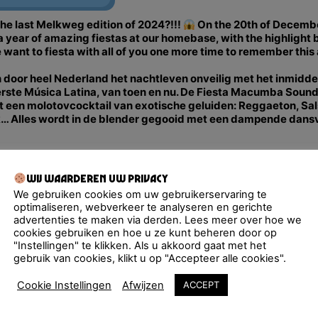
he last Melkweg edition of 2024?!!!
On the 20th of December
a year of amazing fiestas at our homebase, with the highlight 
 want to fiesta with all of you one more time to remember thi
 door heel Nederland het nachtleven onveilig met het inmidde
kerste Música Latina, van toen en nu. De Fiesta Macumba Soun
een molotovcocktail van exotische geluiden: Reggaeton, Sal
k… Alles wordt in de blender gegooid met een dampende dansvl
ystem, toda la noche!
e): Latin Master + Lalo el Bandido + Salsa & Bachata Show by
Wij waarderen uw privacy
ré Arends
We gebruiken cookies om uw gebruikerservaring te
optimaliseren, webverkeer te analyseren en gerichte
advertenties te maken via derden. Lees meer over hoe we
ember om 12:00
cookies gebruiken en hoe u ze kunt beheren door op
"Instellingen" te klikken. Als u akkoord gaat met het
gebruik van cookies, klikt u op "Accepteer alle cookies".
unnen kopen?
Cookie Instellingen
Afwijzen
ACCEPT
artner. Mocht je geen kaartje via onze ticketshop hebben kunn
 Ticketswap is een veilige en gemakkelijke app voor fans om t