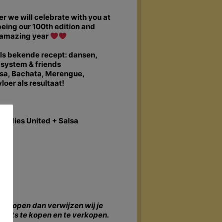
 we will celebrate with you at
being our 100th edition and
s amazing year
ls bekende recept: dansen,
dsystem & friends
sa, Bachata, Merengue,
oer als resultaat!
 Ladies United + Salsa
en kopen dan verwijzen wij je
ickets te kopen en te verkopen.