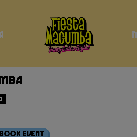
a
umba
0
ebook Event