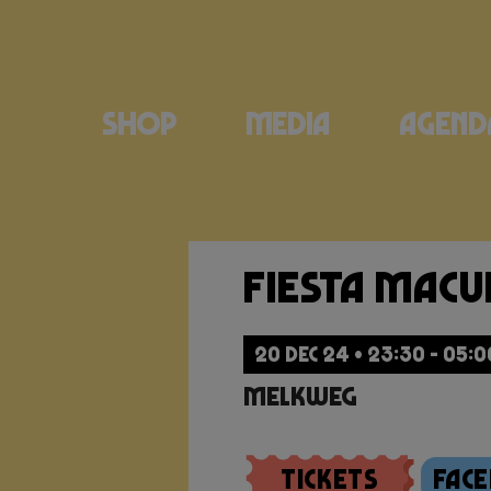
Shop
Media
Agend
Fiesta Mac
20 DEC 24 • 23:30 - 05:0
Melkweg
Tickets
Fac