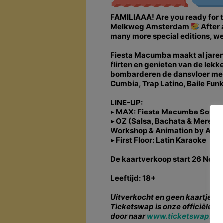
FAMILIAAA! Are you ready for t
Melkweg Amsterdam
After 
many more special editions, we
Fiesta Macumba maakt al jaren
flirten en genieten van de lek
bombarderen de dansvloer met 
Cumbia, Trap Latino, Baile Fun
LINE-UP:
▸ MAX: Fiesta Macumba Sounds
▸ OZ (Salsa, Bachata & Merengu
Workshop & Animation by And
▸ First Floor: Latin Karaoke
De kaartverkoop start 26 Nov
Leeftijd: 18+
Uitverkocht en geen kaartje k
Ticketswap is onze officiële p
door naar
www.ticketswap.nl
.