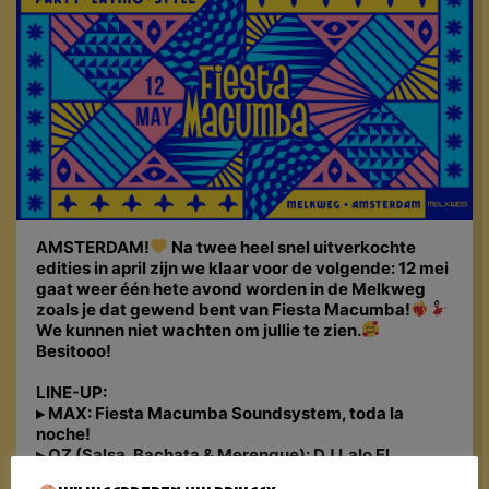
AMSTERDAM!
Na twee heel snel uitverkochte
edities in april zijn we klaar voor de volgende: 12 mei
gaat weer één hete avond worden in de Melkweg
zoals je dat gewend bent van Fiesta Macumba!
We kunnen niet wachten om jullie te zien.
Besitooo!
LINE-UP:
▸ MAX: Fiesta Macumba Soundsystem, toda la
noche!
▸ OZ (Salsa, Bachata & Merengue): DJ Lalo El
Bandido & DJ Latin Master + bachata workshop by