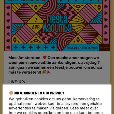
Mooi Amsterdam..
Con mucho amor mogen we
weer een nieuwe editie aankondigen: op vrijdag 7
april gaan we samen een feestje bouwen om nunca
más te vergeten!!
LINE-UP:
▸ MAX: Fiesta Macumba Soundsystem, toda la
noche!
Wij waarderen uw privacy
▸ OZ (Salsa, Bachata & Merengue): DJ Lalo El
We gebruiken cookies om uw gebruikerservaring te
Bandido & DJ Latin Master + salsa show by Martina
optimaliseren, webverkeer te analyseren en gerichte
Placeres & workshop by Extremos
advertenties te maken via derden. Lees meer over
▸ 1ST FLOOR: Latin Karaoke
hoe we cookies gebruiken en hoe u ze kunt beheren