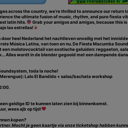
ges across the country, we’re thrilled to announce our return t
ience the ultimate fusion of music, rhythm, and pure fiesta vibe
t latin hits.
Grab your amigos and amigas, because this is 
jo las estrellas!
 door heel Nederland het nachtleven onveilig met het inmidde
kerste Música Latina, van toen en nu. De Fiesta Macumba Soun
een molotovcocktail van exotische geluiden: reggaeton, sal
unk… Alles wordt in de blender gegooid met een dampende dansv
Soundsystem, toda la noche!
& Merengue): Lalo El Bandido + salsa/bachata workshop
2:00.
m een geldige ID te kunnen laten zien bij binnenkomst.
ur, wees ajb op tijd!
unnen kopen?
artner. Mocht je geen kaartje via onze ticketshop hebben kunn