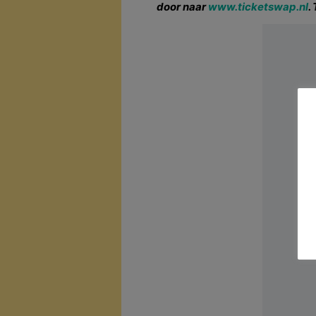
door naar
www.ticketswap.nl
.