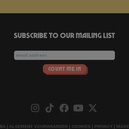
Subscribe to our mailing list
BA |
ALGEMENE VOORWAARDEN
|
COOKIES
|
PRIVACY
| MADE