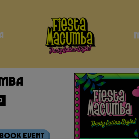
a
umba
0
ebook Event