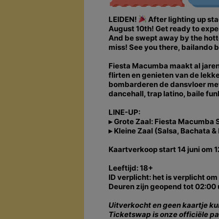
LEIDEN!
After lighting up sta
August 10th! Get ready to exper
And be swept away by the hottes
miss! See you there, bailando ba
Fiesta Macumba maakt al jaren
flirten en genieten van de lek
bombarderen de dansvloer met 
dancehall, trap latino, baile f
LINE-UP:
▸ Grote Zaal: Fiesta Macumba 
▸ Kleine Zaal (Salsa, Bachata 
Kaartverkoop start 14 juni om 1
Leeftijd: 18+
ID verplicht: het is verplicht o
Deuren zijn geopend tot 02:00 u
Uitverkocht en geen kaartje k
Ticketswap is onze officiële p