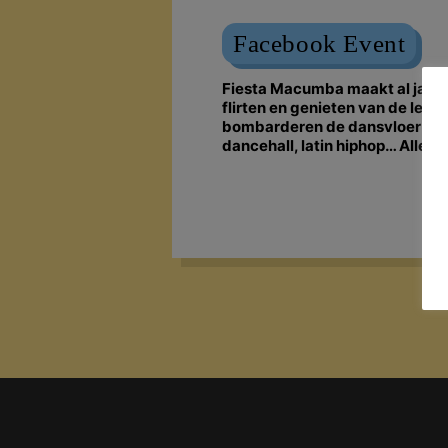
Facebook Event
Fiesta Macumba maakt al jaren
flirten en genieten van de lek
bombarderen de dansvloer met 
dancehall, latin hiphop… Alles