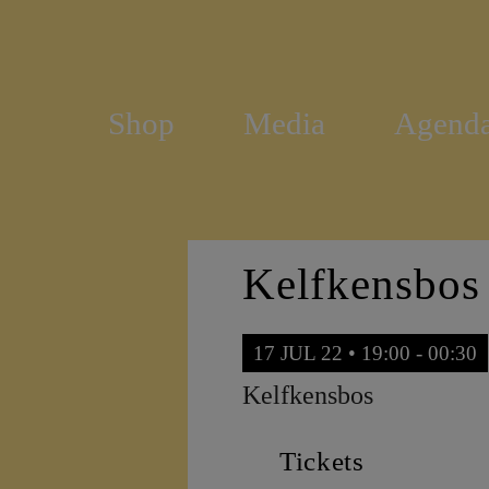
Shop
Media
Agend
Kelfkensbos 
17 JUL 22 • 19:00 - 00:30
Kelfkensbos
Tickets
F