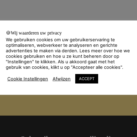
 door heel Nederland het nachtleven onveilig met het inmidde
kerste Música Latina, van toen en nu. De Fiesta Macumba Soun
🍪Wij waarderen uw privacy
een molotovcocktail van exotische geluiden: reggaeton, cum
We gebruiken cookies om uw gebruikerservaring te
 wordt in de blender gegooid met een dampende dansvloer als r
optimaliseren, webverkeer te analyseren en gerichte
advertenties te maken via derden. Lees meer over hoe we
cookies gebruiken en hoe u ze kunt beheren door op
"Instellingen" te klikken. Als u akkoord gaat met het
gebruik van cookies, klikt u op "Accepteer alle cookies".
Cookie Instellingen
Afwijzen
ACCEPT