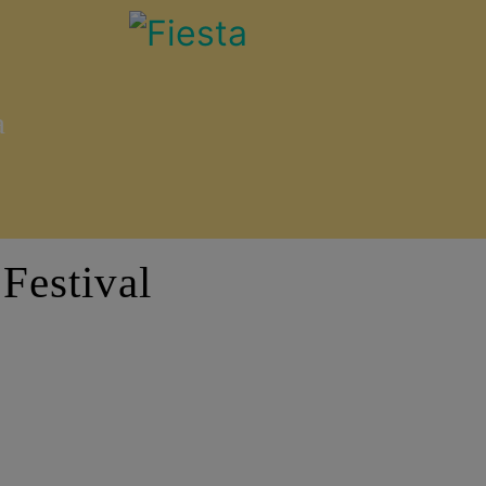
a
Festival
ree