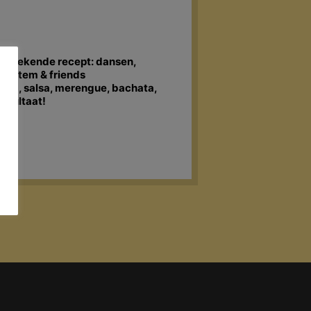
ls bekende recept: dansen,
dsystem & friends
bia, salsa, merengue, bachata,
esultaat!