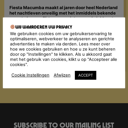
Fiesta Macumba maakt al jaren door heel Nederland
het nachtleven onveilig met het inmiddels bekende
recept: dansen, flirten en genieten van de lekkerste
Música Latina, van toen en nu. De Fiesta Macumba
Wij waarderen uw privacy
Soundsystem & friends bombarderen de dansvloer
We gebruiken cookies om uw gebruikerservaring te
met een molotovcocktail van exotische geluiden:
optimaliseren, webverkeer te analyseren en gerichte
reggaeton, merengue, cumbia, dancehall, salsa,
advertenties te maken via derden. Lees meer over
bachata, latin hiphop… Alles wordt in de blender
hoe we cookies gebruiken en hoe u ze kunt beheren
gegooid met een dampende dansvloer als resultaat!
door op "Instellingen" te klikken. Als u akkoord gaat
met het gebruik van cookies, klikt u op "Accepteer alle
cookies".
Cookie Instellingen
Afwijzen
ACCEPT
Subscribe to our mailing list