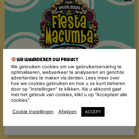
Wij waarderen uw privacy
We gebruiken cookies om uw gebruikerservaring te
Fiesta Macumba maakt al jaren door heel Nederland
optimaliseren, webverkeer te analyseren en gerichte
het nachtleven onveilig met het inmiddels bekende
advertenties te maken via derden. Lees meer over
recept: dansen, flirten en genieten van de lekkerste
hoe we cookies gebruiken en hoe u ze kunt beheren
Música Latina, van toen en nu. De Fiesta Macumba
door op "Instellingen" te klikken. Als u akkoord gaat
Soundsystem & friends bombarderen de dansvloer
met het gebruik van cookies, klikt u op "Accepteer alle
met een molotovcocktail van exotische geluiden:
cookies".
reggaeton, merengue, cumbia, dancehall, salsa,
bachata, latin hiphop… Alles wordt in de blender
Cookie Instellingen
Afwijzen
ACCEPT
gegooid met een dampende dansvloer als resultaat!