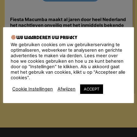
Fiesta Macumba maakt al jaren door heel Nederland
het nachtleven onveilig met het inmiddels bekende
recept: dansen, flirten en genieten van de lekkerste
Música Latina, van toen en nu. De Macumba
Wij waarderen uw privacy
Soundsystem & friends bombarderen de dansvloer
We gebruiken cookies om uw gebruikerservaring te
met een molotovcocktail van exotische geluiden:
optimaliseren, webverkeer te analyseren en gerichte
reggaeton, cumbia, dancehall, pachanga, salsa,
advertenties te maken via derden. Lees meer over
merengue, bachata, kuduro, tropical bass, latin
hoe we cookies gebruiken en hoe u ze kunt beheren
hiphop!! Alles wordt in de blender gegooid met een
door op "Instellingen" te klikken. Als u akkoord gaat
dampende dansvloer als resultaat!
met het gebruik van cookies, klikt u op "Accepteer alle
cookies".
Cookie Instellingen
Afwijzen
ACCEPT