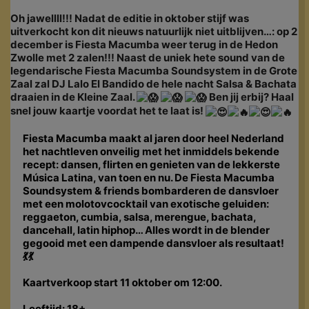
Oh jawellll!!! Nadat de editie in oktober stijf was
uitverkocht kon dit nieuws natuurlijk niet uitblijven…: op 2
december is Fiesta Macumba weer terug in de Hedon
Zwolle met 2 zalen!!! Naast de uniek hete sound van de
legendarische Fiesta Macumba Soundsystem in de Grote
Zaal zal DJ Lalo El Bandido de hele nacht Salsa & Bachata
draaien in de Kleine Zaal.
Ben jij erbij? Haal
snel jouw kaartje voordat het te laat is!
Fiesta Macumba maakt al jaren door heel Nederland
het nachtleven onveilig met het inmiddels bekende
recept: dansen, flirten en genieten van de lekkerste
Música Latina, van toen en nu. De Fiesta Macumba
Soundsystem & friends bombarderen de dansvloer
met een molotovcocktail van exotische geluiden:
reggaeton, cumbia, salsa, merengue, bachata,
dancehall, latin hiphop… Alles wordt in de blender
gegooid met een dampende dansvloer als resultaat!
💃💃
Kaartverkoop start 11 oktober om 12:00.
Leeftijd: 18+