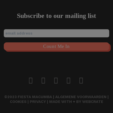
Subscribe to our mailing list
©2023 FIESTA MACUMBA |
ALGEMENE VOORWAARDEN
|
COOKIES
|
PRIVACY
| MADE WITH ♥ BY
WEBCRATE