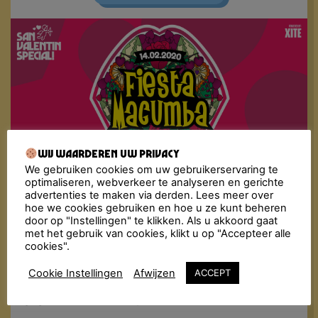
Wij waarderen uw privacy
We gebruiken cookies om uw gebruikerservaring te
optimaliseren, webverkeer te analyseren en gerichte
Fiesta Macumba maakt al jaren door heel Nederland
advertenties te maken via derden. Lees meer over
het nachtleven onveilig met het inmiddels bekende
hoe we cookies gebruiken en hoe u ze kunt beheren
recept: dansen, flirten en genieten van de lekkerste
door op "Instellingen" te klikken. Als u akkoord gaat
Música Latina, van toen en nu. De Fiesta Macumba
met het gebruik van cookies, klikt u op "Accepteer alle
Soundsystem & friends bombarderen de dansvloer
cookies".
met een molotovcocktail van exotische geluiden:
reggaeton, merengue, cumbia, dancehall, salsa,
Cookie Instellingen
Afwijzen
ACCEPT
bachata, latin hiphop… Alles wordt in de blender
gegooid met een dampende dansvloer als resultaat!