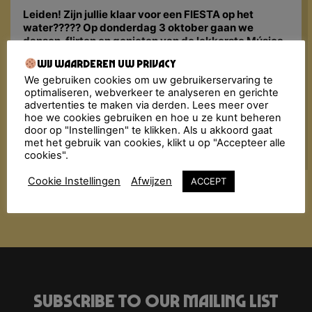
Leiden! Zijn jullie klaar voor een FIESTA op het
water????? Op donderdag 3 oktober gaan we
dansen, flirten en genieten van de lekkerste Música
Latina tijdens Leids Ontzet! Kom je ook naar ons
Wij waarderen uw privacy
tropisch eilandje??? ????
We gebruiken cookies om uw gebruikerservaring te
Op Het Water is het nieuwe 2 & 3 oktoberfeest van
optimaliseren, webverkeer te analyseren en gerichte
Leiden! Het water op de Nieuwe Rijn zal dicht worden
advertenties te maken via derden. Lees meer over
gelegd met pontons, waardoor we met zijn allen
hoe we cookies gebruiken en hoe u ze kunt beheren
kunnen dansen Op Het Water! ????
door op "Instellingen" te klikken. Als u akkoord gaat
met het gebruik van cookies, klikt u op "Accepteer alle
cookies".
Cookie Instellingen
Afwijzen
ACCEPT
Subscribe to our mailing list