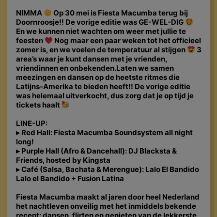
NIMMA
Op 30 mei is Fiesta Macumba terug bij
Doornroosje!! De vorige editie was GE-WEL-DIG
En we kunnen niet wachten om weer met jullie te
feesten
Nog maar een paar weken tot het officieel
zomer is, en we voelen de temperatuur al stijgen
3
area’s waar je kunt dansen met je vrienden,
vriendinnen en onbekenden.Laten we samen
meezingen en dansen op de heetste ritmes die
Latijns-Amerika te bieden heeft!! De vorige editie
was helemaal uitverkocht, dus zorg dat je op tijd je
tickets haalt
LINE-UP:
▸ Red Hall: Fiesta Macumba Soundsystem all night
long!
▸ Purple Hall (Afro & Dancehall): DJ Blacksta &
Friends, hosted by Kingsta
▸ Café (Salsa, Bachata & Merengue): Lalo El Bandido
Lalo el Bandido + Fusion Latina
Fiesta Macumba maakt al jaren door heel Nederland
het nachtleven onveilig met het inmiddels bekende
recept: dansen, flirten en genieten van de lekkerste