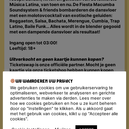
Música Latina, van toen en nu. De Fiesta Macumba
Soundsystem & friends bombarderen de dansvloer
met een molotovcocktail van exotische geluiden:
Reggaeton, Salsa, Bachata, Merengue, Cumbia, Trap
Latino, Baile Funk… Alles wordt in de blender gegooid
met een dampende dansvloer als resultaat!
Ingang open tot 03:00!
Leeftijd: 18+
Uitverkocht en geen kaartje kunnen kopen?
Ticketswap is onze officiële partner. Mocht je geen
kaartje via onze ticketshop hebben kunnen kopen
dan verwijzen wij je door naar
www.ticketswap.nl
.
Wij waarderen uw privacy
Ticketswap is een veilige en gemakkelijke app voor
fans om tickets te kopen en te verkopen.
We gebruiken cookies om uw gebruikerservaring te
optimaliseren, webverkeer te analyseren en gerichte
advertenties te maken via derden. Lees meer over
hoe we cookies gebruiken en hoe u ze kunt beheren
door op "Instellingen" te klikken. Als u akkoord gaat
met het gebruik van cookies, klikt u op "Accepteer alle
cookies".