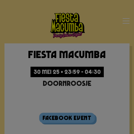
Fiesta Macumba
30 MEI 25 • 23:59 - 04:30
Doornroosje
Sold Out
Facebook Event