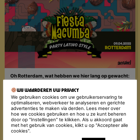
Oh Rotterdam, wat hebben we hier lang op gewacht:
eindelijk kunnen we weer met elkaar dansen tot diep
in de nacht!!
De voorpret is al begonnen, we
Wij waarderen uw privacy
tellen de nachtjes af tot we de Annabel samen weer
We gebruiken cookies om uw gebruikerservaring te
tropisch heet zullen maken.
optimaliseren, webverkeer te analyseren en gerichte
advertenties te maken via derden. Lees meer over
Fiesta Macumba maakt al jaren door heel Nederland
hoe we cookies gebruiken en hoe u ze kunt beheren
het nachtleven onveilig met het inmiddels bekende
door op "Instellingen" te klikken. Als u akkoord gaat
recept: dansen, flirten en genieten van de lekkerste
met het gebruik van cookies, klikt u op "Accepteer alle
Música Latina, van toen en nu. De Fiesta Macumba
cookies".
Soundsystem & amigos bombarderen de dansvloer