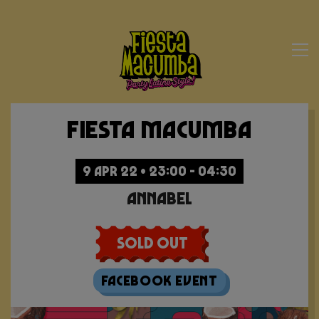
Fiesta Macumba
9 APR 22 • 23:00 - 04:30
Annabel
Sold Out
Facebook Event