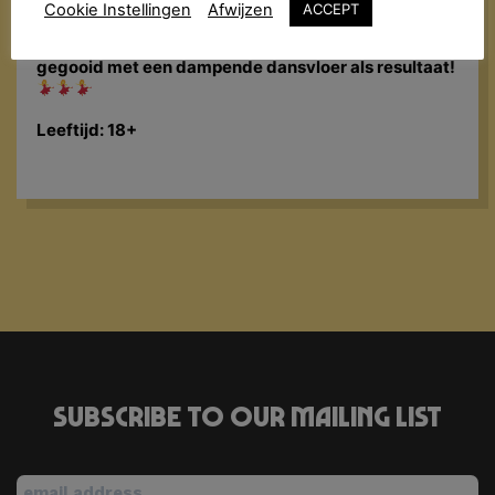
met een molotovcocktail van exotische geluiden:
Cookie Instellingen
Afwijzen
ACCEPT
Reggaeton, Cumbia, Salsa, Merengue, Bachata,
Dancehall, Latin Hiphop… Alles wordt in de blender
gegooid met een dampende dansvloer als resultaat!
Leeftijd: 18+
Subscribe to our mailing list