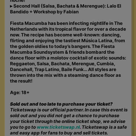
noche!
▸ Second Hall (Salsa, Bachata & Merengue): Lalo El
Bandido + Workshop by Fabian
Fiesta Macumba has been infecting nightlife in The
Netherlands with its tropical flavor for over a decade
now. The recipe has become well-known: dancing,
flirting and enjoying the tastiest Música Latina, from
the golden oldies to today’s bangers. The Fiesta
Macumba Soundsystem & friends bombard the
dance floor with a molotov cocktail of exotic sounds:
Reggaeton, Salsa, Bachata, Merengue, Cumbia,
Dancehall, Trap Latino, Baile Funk… All styles are
thrown into the mix with a steaming dance floor as
the result!
Age: 18+
Sold out and too late to purchase your ticket?
Ticketswap is our official partner. In case this event is
sold out and you did not get a chance to purchase
your ticket through the online ticket shop, we advise
you to go to
www.ticketswap.nl
. Ticketswap is a safe
and easy app for fans to buy and sell tickets.