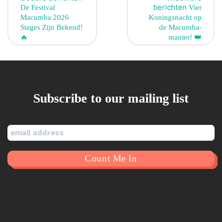
berichten
De Festival
Vier
Macumba 2026
Koningsnacht op
Stages Zijn Bekend!
de Macumba-
🔥
manier! 👑
Subscribe to our mailing list