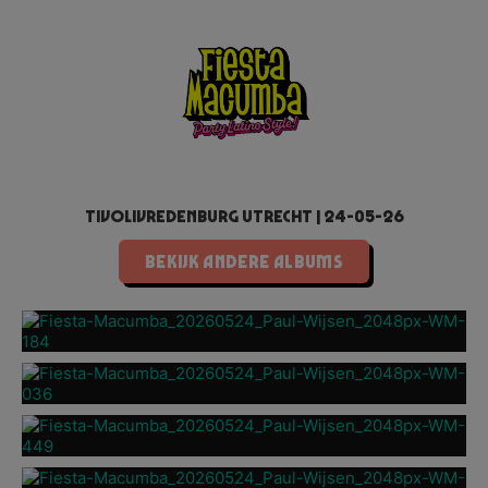
TivoliVredenburg Utrecht | 24-05-26
BEKIJK ANDERE ALBUMS