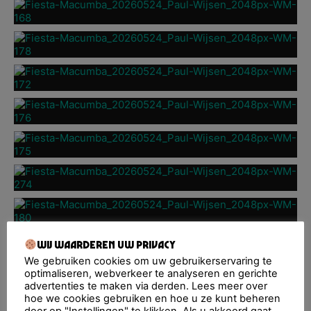
Wij waarderen uw privacy
We gebruiken cookies om uw gebruikerservaring te
optimaliseren, webverkeer te analyseren en gerichte
advertenties te maken via derden. Lees meer over
hoe we cookies gebruiken en hoe u ze kunt beheren
door op "Instellingen" te klikken. Als u akkoord gaat